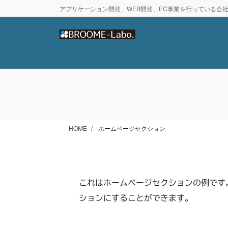
コ
ナ
アプリケーション開発、WEB開発、EC事業を行っている会
ン
ビ
テ
ゲ
ン
ー
ツ
シ
に
ョ
移
ン
動
に
移
動
HOME
ホームページセクション
これはホームページセクションの例です
ションにすることができます。